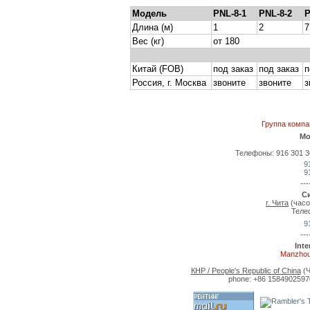
Модель
PNL-8-1
PNL-8-2
P
Длина (м)
1
2
7
Вес (кг)
от 180
Китай (FOB)
под заказ
под заказ
п
Россия, г. Москва
звоните
звоните
з
Группа комп
Мо
Телефоны: 916 301 36 
9
9
---
С
г. Чита
(часо
Теле
9
---
Int
Manzhou
КНР / People's Republic of China
(Ч
phone: +86 15849025970