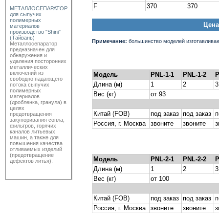
F
370
370
МЕТАЛЛОСЕПАРАТОР
для сыпучих
полимерных
Цена
материалов
производство "Shini"
(Тайвань)
Примечание:
большинство моделей изготавливают
Металлосепаратор
предназначен для
обнаружения и
удаления посторонних
металлических
включений из
Модель
PNL-1-1
PNL-1-2
P
свободно падающего
Длина (м)
1
2
3
потока сыпучих
полимерных
Вес (кг)
от 93
материалов
(дробленка, гранула) в
целях
Китай (FOB)
под заказ
под заказ
п
предотвращения
закупоривания сопла,
Россия, г. Москва
звоните
звоните
з
фильтров, горячих
каналов литьевых
машин, а также для
повышения качества
отливаемых изделий
(предотвращение
Модель
PNL-2-1
PNL-2-2
P
дефектов литья).
Длина (м)
1
2
3
Вес (кг)
от 100
Китай (FOB)
под заказ
под заказ
п
Россия, г. Москва
звоните
звоните
з