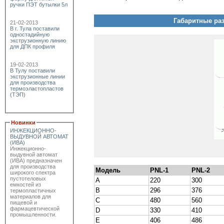
ручки ПЭТ бутылки 5л
Габаритные ра
21-02-2013
В г. Тула поставили
одностадийную
экструзионную линию
для ДПК профиля
19-02-2013
В Тулу поставили
экструзионные линии
для производства
термоэластопластов
(ТЭП)
Новинки
ИНЖЕКЦИОННО-
ВЫДУВНОЙ АВТОМАТ
(ИВА)
Инжекционно-
выдувной автомат
(ИВА) предназначен
для производства
Модель
PNL-1
PNL-2
широкого спектра
пустотеловых
A
220
300
емкостей из
B
296
376
термопластичных
материалов для
C
480
560
пищевой и
фармацевтической
D
330
410
промышленности.
E
406
486