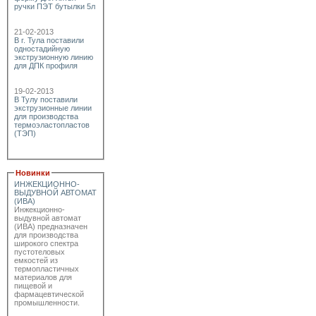
ручки ПЭТ бутылки 5л
21-02-2013
В г. Тула поставили
одностадийную
экструзионную линию
для ДПК профиля
19-02-2013
В Тулу поставили
экструзионные линии
для производства
термоэластопластов
(ТЭП)
Новинки
ИНЖЕКЦИОННО-
ВЫДУВНОЙ АВТОМАТ
(ИВА)
Инжекционно-
выдувной автомат
(ИВА) предназначен
для производства
широкого спектра
пустотеловых
емкостей из
термопластичных
материалов для
пищевой и
фармацевтической
промышленности.