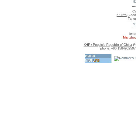
9
---
С
г. Чита
(часо
Теле
9
---
Int
Manzhou
КНР / People's Republic of China
(Ч
phone: +86 15849025970