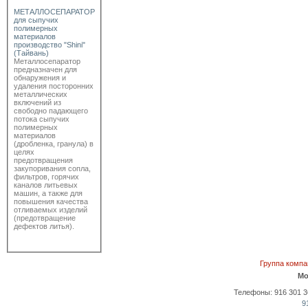
МЕТАЛЛОСЕПАРАТОР
для сыпучих
полимерных
материалов
производство "Shini"
(Тайвань)
Металлосепаратор
предназначен для
обнаружения и
удаления посторонних
металлических
включений из
свободно падающего
потока сыпучих
полимерных
материалов
(дробленка, гранула) в
целях
предотвращения
закупоривания сопла,
фильтров, горячих
каналов литьевых
машин, а также для
повышения качества
отливаемых изделий
(предотвращение
дефектов литья).
Группа комп
Мо
Телефоны: 916 301 36 
9