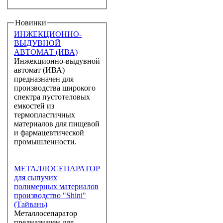
Новинки
ИНЖЕКЦИОННО-
ВЫДУВНОЙ
АВТОМАТ (ИВА)
Инжекционно-выдувной
автомат (ИВА)
предназначен для
производства широкого
спектра пустотеловых
емкостей из
термопластичных
материалов для пищевой
и фармацевтической
промышленности.
МЕТАЛЛОСЕПАРАТОР
для сыпучих
полимерных материалов
производство "Shini"
(Тайвань)
Металлосепаратор
предназначен для