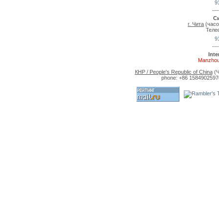
9
---
С
г. Чита
(часо
Теле
9
---
Int
Manzhou
КНР / People's Republic of China
(Ч
phone: +86 15849025970