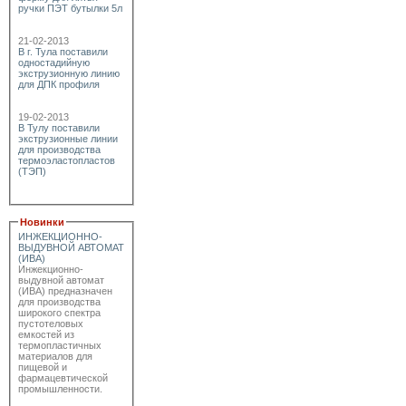
ручки ПЭТ бутылки 5л
21-02-2013
В г. Тула поставили
одностадийную
экструзионную линию
для ДПК профиля
19-02-2013
В Тулу поставили
экструзионные линии
для производства
термоэластопластов
(ТЭП)
Новинки
ИНЖЕКЦИОННО-
ВЫДУВНОЙ АВТОМАТ
(ИВА)
Инжекционно-
выдувной автомат
(ИВА) предназначен
для производства
широкого спектра
пустотеловых
емкостей из
термопластичных
материалов для
пищевой и
фармацевтической
промышленности.