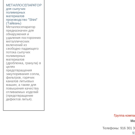
МЕТАЛЛОСЕПАРАТОР
для сыпучих
полимерных
материалов
производство "Shini"
(Тайвань)
Металлосепаратор
предназначен для
обнаружения и
удаления посторонних
металлических
включений из
свободно падающего
потока сыпучих
полимерных
материалов
(дробленка, гранула) в
целях
предотвращения
закупоривания сопла,
фильтров, горячих
каналов литьевых
машин, а также для
повышения качества
отливаемых изделий
(предотвращение
дефектов литья).
Группа комп
Мо
Телефоны: 916 301 36 
9