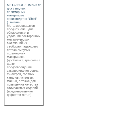
МЕТАЛЛОСЕПАРАТОР
для сыпучих
полимерных
материалов
производство "Shini"
(Тайвань)
Металлосепаратор
предназначен для
обнаружения и
удаления посторонних
металлических
включений из
свободно падающего
потока сыпучих
полимерных
материалов
(дробленка, гранула) в
целях
предотвращения
закупоривания сопла,
фильтров, горячих
каналов литьевых
машин, а также для
повышения качества
отливаемых изделий
(предотвращение
дефектов литья).