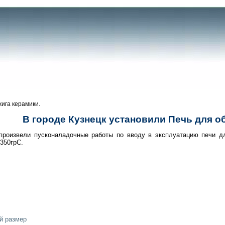
жига керамики.
В городе Кузнецк установили Печь для о
 произвели пусконаладочные работы по вводу в эксплуатацию печи д
350грС.