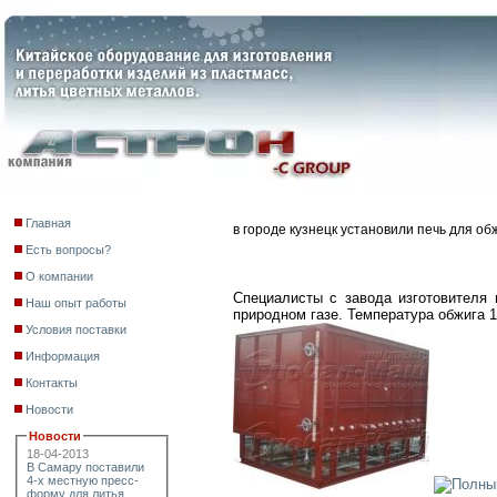
Главная
в городе кузнецк установили печь для об
Есть вопросы?
О компании
Специалисты с завода изготовителя
Наш опыт работы
природном газе. Температура обжига 1
Условия поставки
Информация
Контакты
Новости
Новости
18-04-2013
В Самару поставили
4-х местную пресс-
форму для литья