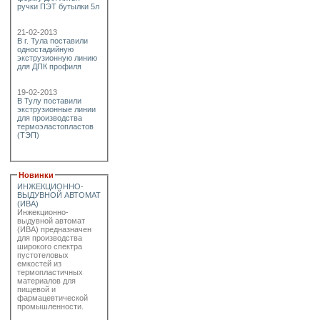
ручки ПЭТ бутылки 5л
21-02-2013
В г. Тула поставили
одностадийную
экструзионную линию
для ДПК профиля
19-02-2013
В Тулу поставили
экструзионные линии
для производства
термоэластопластов
(ТЭП)
Новинки
ИНЖЕКЦИОННО-
ВЫДУВНОЙ АВТОМАТ
(ИВА)
Инжекционно-
выдувной автомат
(ИВА) предназначен
для производства
широкого спектра
пустотеловых
емкостей из
термопластичных
материалов для
пищевой и
фармацевтической
промышленности.