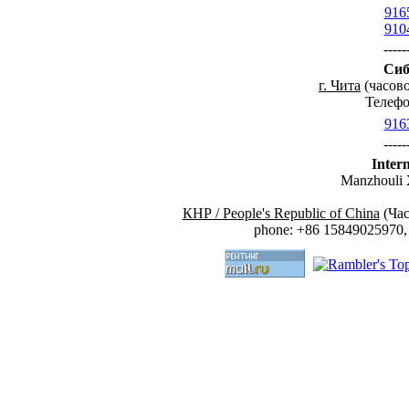
916
910
-----
Сиб
г. Чита
(часово
Телефо
916
-----
Inter
Manzhouli
КНР / People's Republic of China
(Час
phone: +86 15849025970, 