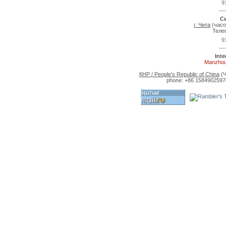
9
---
С
г. Чита
(часо
Теле
9
---
Int
Manzhou
КНР / People's Republic of China
(Ч
phone: +86 15849025970