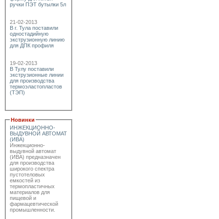
ручки ПЭТ бутылки 5л
21-02-2013
В г. Тула поставили
одностадийную
экструзионную линию
для ДПК профиля
19-02-2013
В Тулу поставили
экструзионные линии
для производства
термоэластопластов
(ТЭП)
Новинки
ИНЖЕКЦИОННО-
ВЫДУВНОЙ АВТОМАТ
(ИВА)
Инжекционно-
выдувной автомат
(ИВА) предназначен
для производства
широкого спектра
пустотеловых
емкостей из
термопластичных
материалов для
пищевой и
фармацевтической
промышленности.