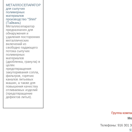
МЕТАЛЛОСЕПАРАТОР
для сыпучих
полимерных
материалов
производство "Shini"
(Тайвань)
Металлосепаратор
предназначен для
обнаружения и
удаления посторонних
металлических
включений из
свободно падающего
потока сыпучих
полимерных
материалов
(дробленка, гранула) в
целях
предотвращения
закупоривания сопла,
фильтров, горячих
каналов литьевых
машин, а также для
повышения качества
отливаемых изделий
(предотвращение
дефектов литья).
Группа комп
Мо
Телефоны: 916 301 36 
9