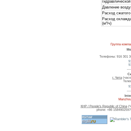
гидравлической
Давление возду
Расход сжатого 
Расход охлажд
(м³/ч)
Группа комп
Мо
Телефоны: 916 301 36 
9
9
---
С
г. Чита
(часо
Теле
9
---
Int
Manzhou
КНР / People's Republic of China
(Ч
phone: +86 15849025970