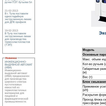
ручки ПЭТ бутылки 5л
21-02-2013
В г. Тула поставили
одностадийную
экструзионную линию
для ДПК профиля
19-02-2013
Эк
В Тулу поставили
экструзионные линии
для производства
термоэластопластов
(ТЭП)
Модель
Основные пар
Новинки
Макс. объем изд
ИНЖЕКЦИОННО-
Кол-во ручьев (
ВЫДУВНОЙ АВТОМАТ
(ИВА)
Габаритные ра
Инжекционно-
(м)
выдувной автомат
(ИВА) предназначен
Вес (т)
для производства
Блок смыкани
широкого спектра
пустотеловых
Прижимное усил
емкостей из
(кН)
термопластичных
материалов для
Раскрытия форм
пищевой и
фармацевтической
Проход блока с
промышленности.
прессформ (мм)