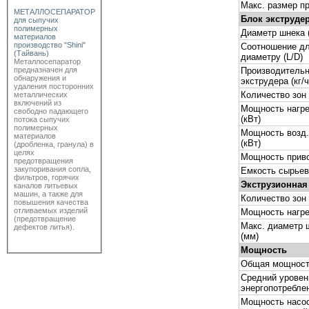
Макс. размер п
МЕТАЛЛОСЕПАРАТОР
Блок экструде
для сыпучих
полимерных
Диаметр шнека 
материалов
производство "Shini"
Соотношение дл
(Тайвань)
диаметру (L/D)
Металлосепаратор
Производительн
предназначен для
обнаружения и
экструдера (кг/ч
удаления посторонних
Количество зон 
металлических
включений из
Мощность нагре
свободно падающего
(кВт)
потока сыпучих
полимерных
Мощность возд.
материалов
(кВт)
(дробленка, гранула) в
целях
Мощность приво
предотвращения
закупоривания сопла,
Емкость сырьево
фильтров, горячих
Экструзионная
каналов литьевых
машин, а также для
Количество зон 
повышения качества
отливаемых изделий
Мощность нагре
(предотвращение
Макс. диаметр 
дефектов литья).
(мм)
Мощность
Общая мощность
Средний уровен
энергопотреблен
Мощность насо