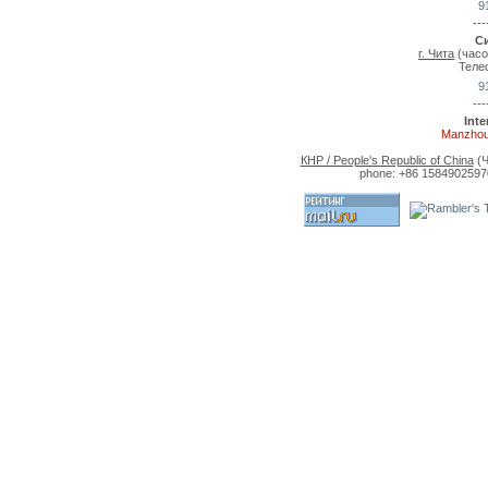
9
---
С
г. Чита
(часо
Теле
9
---
Int
Manzhou
КНР / People's Republic of China
(Ч
phone: +86 15849025970