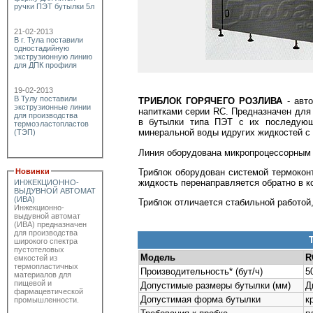
ручки ПЭТ бутылки 5л
21-02-2013
В г. Тула поставили
одностадийную
экструзионную линию
для ДПК профиля
19-02-2013
В Тулу поставили
ТРИБЛОК ГОРЯЧЕГО РОЗЛИВА
- авто
экструзионные линии
напитками серии RC. Предназначен для о
для производства
в бутылки типа ПЭТ с их последующи
термоэластопластов
минеральной воды идругих жидкостей с
(ТЭП)
Линия оборудована микропроцессорным 
Триблок оборудован системой термокон
Новинки
жидкость перенаправляется обратно в к
ИНЖЕКЦИОННО-
ВЫДУВНОЙ АВТОМАТ
(ИВА)
Триблок отличается стабильной работой
Инжекционно-
выдувной автомат
(ИВА) предназначен
для производства
широкого спектра
пустотеловых
Модель
R
емкостей из
термопластичных
Производительность* (бут/ч)
5
материалов для
пищевой и
Допустимые размеры бутылки (мм)
Д
фармацевтической
Допустимая форма бутылки
к
промышленности.