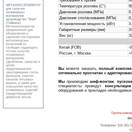
Требования к пробке
п
МЕТАЛЛОСЕПАРАТОР
Температура розлива (С°)
80
для сыпучих
Давление розлива (МПа)
0
полимерных
материалов
Давление споласкивания (МПа)
0
производство "Shini"
(Тайвань)
Установленная мощность (кВт)
3
Металлосепаратор
Габаритные размеры (мм)
2
предназначен для
обнаружения и
Вес (кг)
3
удаления посторонних
металлических
включений из
Китай (FOB)
-0
свободно падающего
потока сыпучих
Россия, г. Москва
+
полимерных
материалов
(дробленка, гранула) в
целях
Вы
можете заказать
полный комплек
предотвращения
закупоривания сопла,
оптимально просчитан
и
адаптирован
фильтров, горячих
каналов литьевых
Мы
производим
шеф-монтаж
,
пускон
машин, а также для
специалисты проведут
консультации
повышения качества
оборудования и прокладке необходимых 
отливаемых изделий
(предотвращение
дефектов литья).
Группа комп
Мо
Телефоны: 916 301 36 
9