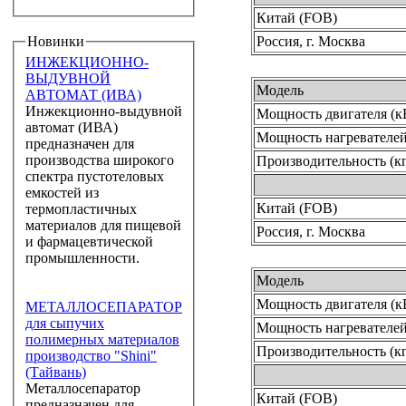
Китай (FOB)
Новинки
Россия, г. Москва
ИНЖЕКЦИОННО-
ВЫДУВНОЙ
Модель
АВТОМАТ (ИВА)
Инжекционно-выдувной
Мощность двигателя (к
автомат (ИВА)
Мощность нагревателей
предназначен для
производства широкого
Производительность (кг
спектра пустотеловых
емкостей из
Китай (FOB)
термопластичных
материалов для пищевой
Россия, г. Москва
и фармацевтической
промышленности.
Модель
Мощность двигателя (к
МЕТАЛЛОСЕПАРАТОР
для сыпучих
Мощность нагревателей
полимерных материалов
Производительность (кг
производство "Shini"
(Тайвань)
Металлосепаратор
Китай (FOB)
предназначен для