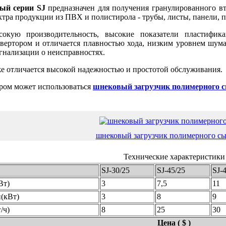
ый серии SJ
предназначен для получения гранулированного в
ктра продукции из ПВХ и полистирола - трубы, листы, панели, п
кую производительность, высокие показатели пластифика
вертором и отличается плавностью хода, низким уровнем шума
гнализации о неисправностях.
е отличается высокой надежностью и простотой обслуживания.
ором может использоваться
шнековый загрузчик полимерного 
шнековый загрузчик полимерного сы
Технические характеристики
SJ-30/25
SJ-45/25
SJ-
Вт)
3
7,5
11
(кВт)
3
8
9
/ч)
8
25
30
Цена ( $ )