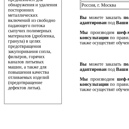
обнаружения и удаления
Россия, г. Москва
посторонних
металлических
Вы
можете заказать
по
включений из свободно
адаптирован
под
Ваши
падающего потока
сыпучих полимерных
Мы
производим
шеф-
материалов (дробленка,
консультации
по правил
гранула) в целях
также осуществят обучен
предотвращения
закупоривания сопла,
фильтров, горячих
каналов литьевых
Вы
можете заказать
по
машин, а также для
адаптирован
под
Ваши
повышения качества
отливаемых изделий
Мы
производим
шеф-
(предотвращение
консультации
по правил
дефектов литья).
также осуществят обучен