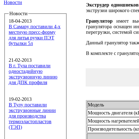
Новости
Экструдер одношнеков
экструзии широкого спе
Новости
18-04-2013
Гранулятор
имеет высо
В Самару поставили 4-х
гранулятора оснащен ин
местную пресс-форму
перегрузки, системой си
для литья ручки ПЭТ
Данный гранулятор такж
бутылки 5л
В комплекте с гранулят
21-02-2013
В г. Тула поставили
одностадийную
экструзионную линию
для ДПК профиля
19-02-2013
В Тулу поставили
Модель
экструзионные линии
Мощность двигателя (к
для производства
Мощность нагревателей
термоэластопластов
(ТЭП)
Производительность (кг