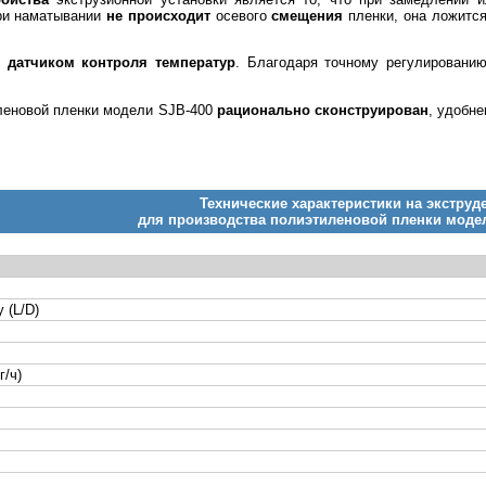
ри наматывании
не происходит
осевого
смещения
пленки, она ложитс
 датчиком контроля температур
. Благодаря точному регулировани
леновой пленки модели SJB-400
рационально сконструирован
, удобн
Технические характеристики на экструд
для производства полиэтиленовой пленки моде
 (L/D)
/ч)