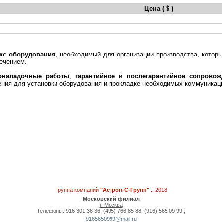
Цена ( $ )
кс оборудования
, необходимый для организации производства, котор
ечением.
оналадочные работы
,
гарантийное
и
послегарантийное сопровож
ния для установки оборудования и прокладке необходимых коммуникаци
Группа компаний
"Астрон-С-Групп"
:: 2018
Московский филиал
г. Москва
Телефоны: 916 301 36 36; (495) 766 85 88; (916) 565 09 99 ;
9165650999@mail.ru