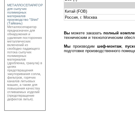
МЕТАЛЛОСЕПАРАТОР
для сыпучих
Китай (FOB)
полимерных
материалов
Россия, г. Москва
производство "Shini"
(Тайвань)
Металлосепаратор
предназначен для
Вы
можете заказать
полный компле
обнаружения и
техническим и технологическим обесп
удаления посторонних
металлических
включений из
Мы
производим
шеф-монтаж
,
пуск
свободно падающего
подготовке производственного помеще
потока сыпучих
полимерных
материалов
(дробленка, гранула) в
целях
предотвращения
закупоривания сопла,
фильтров, горячих
каналов литьевых
машин, а также для
повышения качества
отливаемых изделий
(предотвращение
дефектов литья).