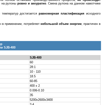
я на рулоны
ровно и аккуратно
. Смена рулона на данном намотчике
ю температур достигается
равномерная пластификация
исходного
ен в применении, потребляет
небольшой объем энергии
, практичен в
ер
ли SJB-400
SJB-400
60
28:1
10 - 110
18.5
60-85
400 x 2
0.006-0.10
35
5200х2600х3400
3.4