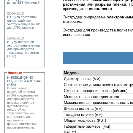
ручки ПЭТ бутылки 5л
растяжения
или
разрыва пленки
. П
производится
очень легко
.
21-02-2013
Экструдер оборудован
электронным
В г. Тула поставили
одностадийную
материала.
экструзионную линию
для ДПК профиля
Экструдер для производства полиэти
использовании.
19-02-2013
В Тулу поставили
экструзионные линии
для производства
термоэластопластов
(ТЭП)
Модель
Новинки
ИНЖЕКЦИОННО-
Диаметр шнека (мм)
ВЫДУВНОЙ АВТОМАТ
Соотношение длины шнека к диаметру
(ИВА)
Инжекционно-
Скорость вращения шнека (об/мин)
выдувной автомат
(ИВА) предназначен
Мощность главного двигателя
для производства
Максимальная производительность (кг
широкого спектра
пустотеловых
Ширина полотна (мм)
емкостей из
термопластичных
Толщина пленки (мм)
материалов для
Общая мощность (КВт)
пищевой и
фармацевтической
Габаритные размеры (мм)
промышленности.
Вес (т)