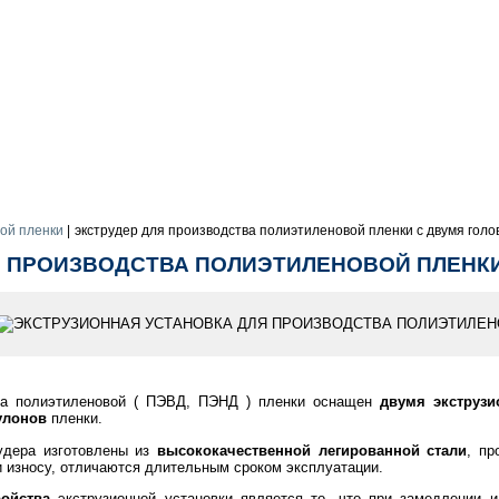
ой пленки
|
экструдер для производства полиэтиленовой пленки с двумя голо
 ПРОИЗВОДСТВА ПОЛИЭТИЛЕНОВОЙ ПЛЕНКИ с 
а полиэтиленовой ( ПЭВД, ПЭНД ) пленки оснащен
двумя экструз
улонов
пленки.
удера изготовлены из
высококачественной легированной стали
, п
 и износу, отличаются длительным сроком эксплуатации.
ойства
экструзионной установки является то, что при замедлении и