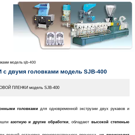
вками модель sjb-400
двумя головками модель SJB-400
ионными головками
для одновременной экструзии двух рукавов и
рошли
азотную и другие обработки
, обладают
высокой степенью
ли полной остановке производственного процесса,
не происходит