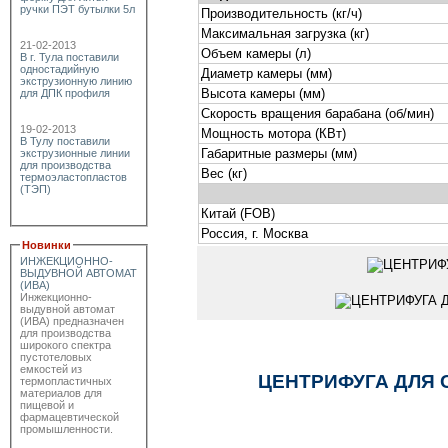
ручки ПЭТ бутылки 5л
Производительность (кг/ч)
Максимальная загрузка (кг)
21-02-2013
Объем камеры (л)
В г. Тула поставили
одностадийную
Диаметр камеры (мм)
экструзионную линию
Высота камеры (мм)
для ДПК профиля
Скорость вращения барабана (об/мин)
19-02-2013
Мощность мотора (КВт)
В Тулу поставили
Габаритные размеры (мм)
экструзионные линии
для производства
Вес (кг)
термоэластопластов
(ТЭП)
Китай (FOB)
Россия, г. Москва
Новинки
ИНЖЕКЦИОННО-
ВЫДУВНОЙ АВТОМАТ
(ИВА)
Инжекционно-
выдувной автомат
(ИВА) предназначен
для производства
широкого спектра
пустотеловых
емкостей из
ЦЕНТРИФУГА ДЛЯ 
термопластичных
материалов для
пищевой и
фармацевтической
промышленности.