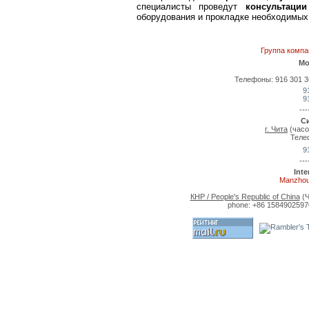
специалисты проведут
консультации
оборудования и прокладке необходимых 
Группа комп
Мо
Телефоны: 916 301 36 
9
9
---
С
г. Чита
(часо
Теле
9
---
Int
Manzhou
КНР / People's Republic of China
(Ч
phone: +86 15849025970