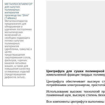
МЕТАЛЛОСЕПАРАТОР
для сыпучих
полимерных
материалов
производство "Shini"
(Тайвань)
Металлосепаратор
предназначен для
обнаружения и
удаления посторонних
металлических
включений из
свободно падающего
потока сыпучих
полимерных
материалов
(дробленка, гранула) в
целях
предотвращения
закупоривания сопла,
фильтров, горячих
каналов литьевых
машин, а также для
повышения качества
Центрифуга для сушки полимерной
отливаемых изделий
(предотвращение
измельченной фракции твердых полимерн
дефектов литья).
Центрифуга обеспечивает высокую ст
потреблением электроэнергии, простото
Использование высоких технологий п
пониженный шум, высокую степень безо
Все компоненты центрифуги выполнены 